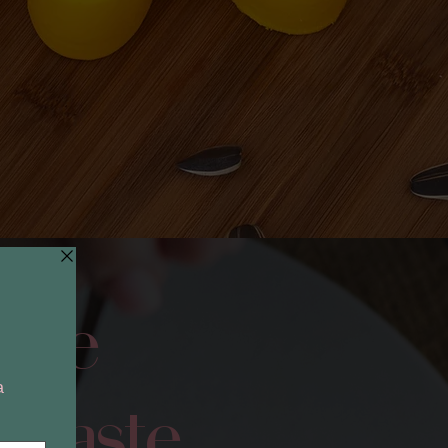
ijke
epaste