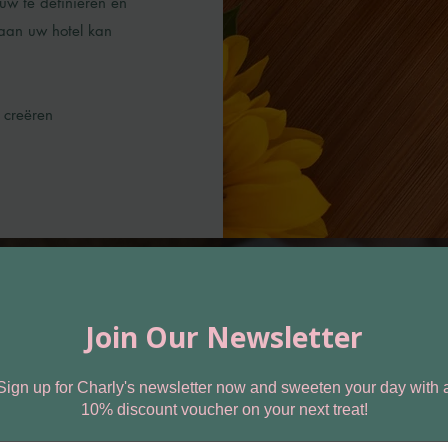
uw te definiëren en
 aan uw hotel kan
 creëren
ëer onvergetel
ten met aang