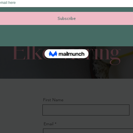
taarten voor
Elke viering
First Name
Email