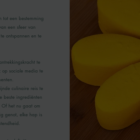
n tot een bestemming
 van een sfeer van
 te ontspannen en te
trekkingskracht te
 op sociale media te
enten.
jnde culinaire reis te
e beste ingrediënten
. Of het nu gaat om
ig genot, elke hap is
ntendheid.